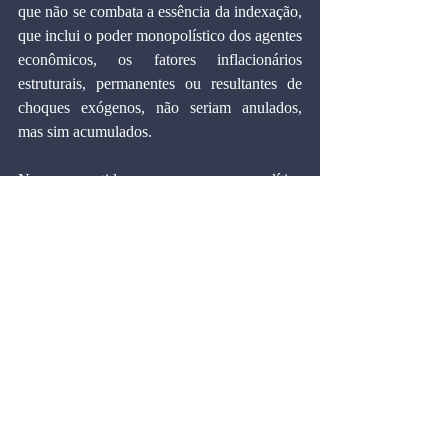
que não se combata a essência da indexação, 
que inclui o poder monopolístico dos agentes 
econômicos, os fatores inflacionários 
estruturais, permanentes ou resultantes de 
choques exógenos, não seriam anulados, 
mas sim acumulados.
Nesse sentido, para uma política 
antiinflacionária duradoura, não basta 
congelar preços, nem mesmo se as pressões 
inflacionárias estruturais estiverem sob 
controle, pois novos choques poderão 
ocorrer inadvertidamente. O combate à 
inflação brasileira exigirá um conjunto de 
medidas que ataque não apenas suas causas - 
como o déficit público - mas que também 
destrua as correias transmissoras. Não se 
trata apenas de desindexar a economia, mas 
também de introduzir reformas que a tornem 