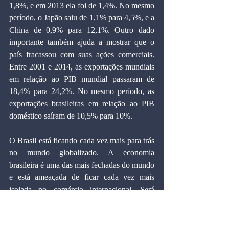
1,8%, e em 2013 ela foi de 1,4%. No mesmo 
período, o Japão saiu de 1,1% para 4,5%, e a 
China de 0,9% para 12,1%. Outro dado 
importante também ajuda a mostrar que o 
país fracassou com suas ações comerciais. 
Entre 2001 e 2014, as exportações mundiais 
em relação ao PIB mundial passaram de 
18,4% para 24,2%. No mesmo período, as 
exportações brasileiras em relação ao PIB 
doméstico saíram de 10,5% para 10%.
O Brasil está ficando cada vez mais para trás 
no mundo globalizado. A economia 
brasileira é uma das mais fechadas do mundo 
e está ameaçada de ficar cada vez mais 
isolada no comércio internacional. Será 
imprescindível rever o posicionamento do 
país em relação à ALCA, ao Mercosul e 
agora à TPP. Corremos o risco de perder 