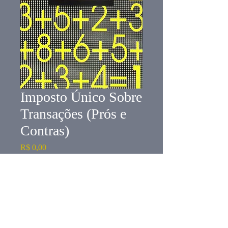
Imposto Único Sobre
Transações (Prós e
Contras)
Preço
R$ 0,00
Esgotado
1991