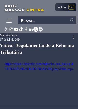
PROF.
Contato
MARCOS
CINTRA
Marcos Cintra
17 de jul. de 2024
Vídeo: Regulamentando a Reforma
Tributária
https://video.wixstatic.com/video/f073fa_8b1715b
730364658a96afbb016258bb3/480p/mp4/file.mp4