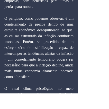
empresas, com benefícios para umas e 
perdas para outras.
O perigoso, como pudemos observar, é um 
congelamento de preços dentro de uma 
estrutura econômica desequilibrada, na qual 
as causas estruturais da inflação continuam 
intocadas. Porém, se precedido de um 
esforço sério de estabilização - capaz de 
interromper as tendências altistas da inflação 
- um congelamento temporário poderá ser 
necessário para que a inflação decline, ainda 
mais numa economia altamente indexada 
como a brasileira.
O atual clima psicológico no meio 
empresarial poderá distorcer a avaliação da 
nova equipe no Ministério da Fazenda. A 
inflação nos próximos dois meses não irá 