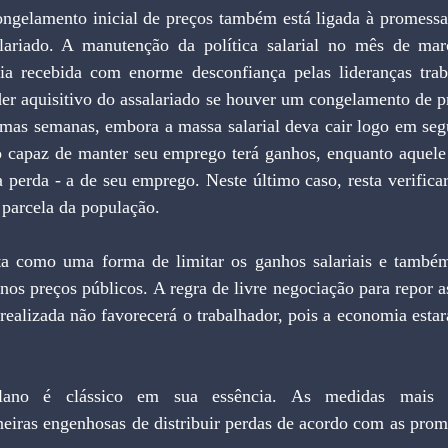
ongelamento inicial de preços também está ligada à promessa 
lariado. A manutenção da política salarial no mês de mar
ria recebida com enorme desconfiança pelas lideranças traba
er aquisitivo do assalariado se houver um congelamento de pr
mas semanas, embora a massa salarial deva cair logo em segui
do capaz de manter seu emprego terá ganhos, enquanto aquele 
a perda - a de seu emprego. Neste último caso, resta verific
a parcela da população.
ta como uma forma de limitar os ganhos salariais e també
nos preços públicos. A regra de livre negociação para repor as
 realizada não favorecerá o trabalhador, pois a economia estar
ano é clássico em sua essência. As medidas mais he
iras engenhosas de distribuir perdas de acordo com as promes