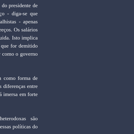
do presidente de 
ço - diga-se que 
lhistas - apenas 
eços. Os salários 
da. Isto implica 
que for demitido 
ar como o governo 
m como forma de 
 diferenças entre 
á imersa em forte 
terodoxas são 
sas políticas do 