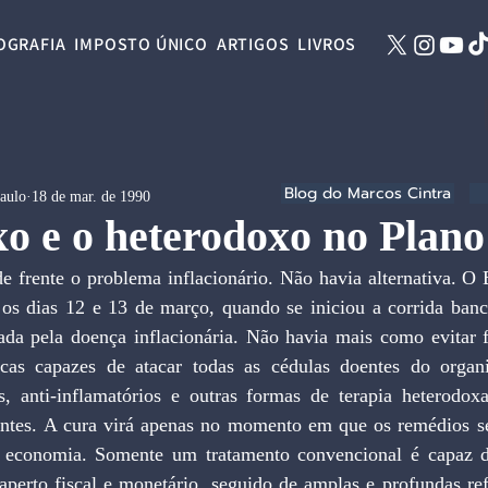
OGRAFIA
IMPOSTO ÚNICO
ARTIGOS
LIVROS
Blog do Marcos Cintra
Paulo
18 de mar. de 1990
o e o heterodoxo no Plano
e frente o problema inflacionário. Não havia alternativa. O B
e os dias 12 e 13 de março, quando se iniciou a corrida banc
ada pela doença inflacionária. Não havia mais como evitar f
icas capazes de atacar todas as cédulas doentes do organ
, anti-inflamatórios e outras formas de terapia heterodoxa
tes. A cura virá apenas no momento em que os remédios se
a economia. Somente um tratamento convencional é capaz de
aperto fiscal e monetário, seguido de amplas e profundas ref