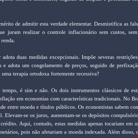
érito de admitir esta verdade elementar. Desmistifica as fal
ue juram realizar o controle inflacionário sem custos, sem
 renda.
 adota duas medidas excepcionais. Impõe severas restriçõe
os e adota um congelamento de preços, seguido de prefixaçã
 uma terapia ortodoxa fortemente recessiva?
tempo, é sim e não. Os dois instrumentos clássicos de esta
nflação em economias com características tradicionais. No Bras
ade entre moeda e títulos públicos. Os economistas sabem com
. Elevam-se os juros, aumentam-se os depósitos compulsórios 
o crédito. Aqui, contudo, estas medidas apenas tocariam em u
netários, pois não afetariam a moeda indexada. Além disso, 