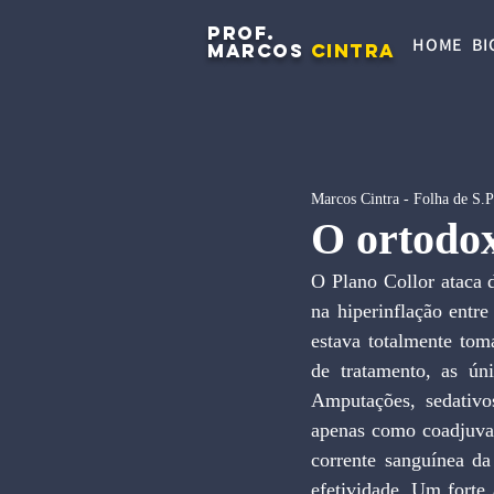
PROF.
HOME
BI
MARCOS
CINTRA
Marcos Cintra - Folha de S.
O ortodox
O Plano Collor ataca d
na hiperinflação entr
estava totalmente tom
de tratamento, as ún
Amputações, sedativos
apenas como coadjuvan
corrente sanguínea d
efetividade. Um forte 