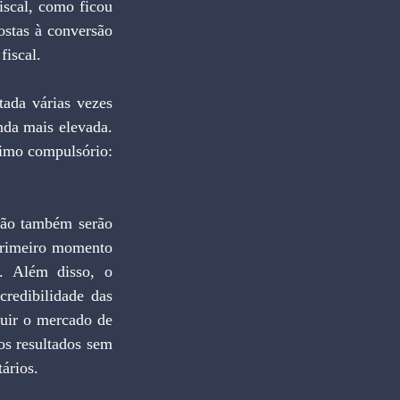
iscal, como ficou 
ostas à conversão 
fiscal.
ada várias vezes 
da mais elevada. 
timo compulsório: 
ção também serão 
primeiro momento 
. Além disso, o 
redibilidade das 
ruir o mercado de 
s resultados sem 
ários.