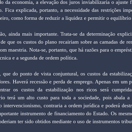
o da economia, a elevação dos juros inviabilizaria o ajuste f
. Fica explicada, portanto, a necessidade das restrições imp
iro, como forma de reduzir a liquidez e permitir o equilíbrio 
ão, ainda mais importante. Trata-se da determinação explicit
 de que os custos do plano recairiam sobre as camadas de ren
o com maestria. Nota-se, portanto, que há razões para o emprés
cnica e a segunda de ordem política.
, que do ponto de vista conjuntural, os custos da estabiliza
dores. Haverá recessão e perda de emprego. Apenas em um 
trar os custos da estabilização nos ricos será cumprida
o terá um alto custo para toda a sociedade, pois abala a c
 o intervencionismo, contraria a ordem jurídica e poderá dest
importante instrumento de financiamento do Estado. Os mesmo
oderiam ter sido obtidos mediante o uso de instrumentos tribut