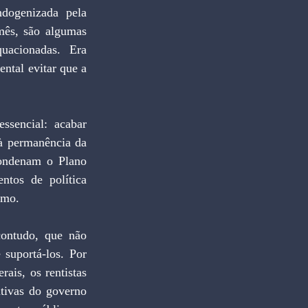
dogenizada pela 
ês, são algumas 
acionadas. Era 
tal evitar que a 
sencial: acabar 
à permanência da 
ondenam o Plano 
tos de política 
rmo.
contudo, que não 
suportá-los. Por 
ais, os rentistas 
tivas do governo 