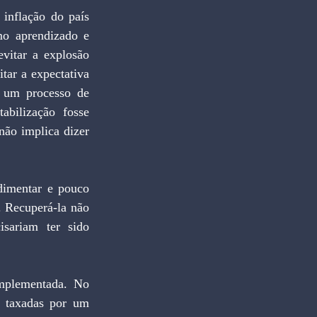
inflação do país 
mo aprendizado e 
vitar a explosão 
tar a expectativa 
 um processo de 
bilização fosse 
ão implica dizer 
dimentar e pouco 
. Recuperá-la não 
ariam ter sido 
mplementada. No 
 taxadas por um 