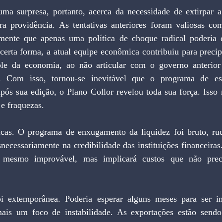
a surpresa, portanto, acerca da necessidade de extirpar a 
ra providência. As tentativas anteriores foram valiosas co
ente que apenas uma política de choque radical poderia e
 certa forma, a atual equipe econômica contribuiu para precipi
ole da economia, ao não articular com o governo anterior
. Com isso, tornou-se inevitável que o programa de esta
ós sua edição, o Plano Collor revelou toda sua força. Isso n
 e fraquezas.
cas. O programa de enxugamento da liquidez foi bruto, ru
necessariamente na credibilidade das instituições financeiras
 mesmo improvável, mas implicará custos que não precis
i extemporânea. Poderia esperar alguns meses para ser i
is um foco de instabilidade. As exportações estão sendo