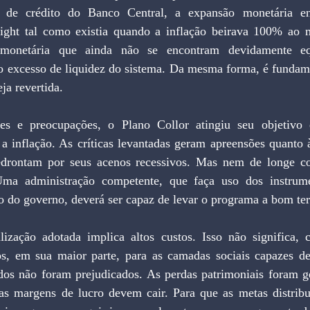
s de crédito do Banco Central, a expansão monetária en
ight tal como existia quando a inflação beirava 100% ao m
monetária que ainda não se encontram devidamente equ
o excesso de liquidez do sistema. Da mesma forma, é fundamen
ja revertida.
es e preocupações, o Plano Collor atingiu seu objetivo es
a inflação. As críticas levantadas geram apreensões quanto 
edrontam por seus acenos recessivos. Mas nem de longe c
Uma administração competente, que faça uso dos instrumen
o do governo, deverá ser capaz de levar o programa a bom te
ilização adotada implica altos custos. Isso não significa, 
os, em sua maior parte, para as camadas sociais capazes de 
dos não foram prejudicados. As perdas patrimoniais foram ger
 as margens de lucro devem cair. Para que as metas distribu