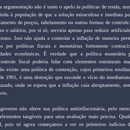
 argumentação não é tanto o apelo às políticas de renda, mas
itida à população de que a solução miraculosa e imediata pa
elamento de preços, tabelamento ou outras formas de controle
s e salários, por si só, serviria apenas para reduzir artificial
 prazo. Isso não ajuda a controlar a inflação de maneira per
 por políticas fiscais e monetárias fortemente contracio
idades econômicas. É verdade que a política monetária p
ontrole fiscal poderia lidar com elementos estruturais ma
ão existe uma política de contenção, cujos primeiros resultad
 de 1991, é uma distração que esconde o vício do imediatismo
uzado, onde se espera que a inflação caia abruptamente, sem 
vos.
overno não altere sua política antiinflacionária, pelo men
elementos tangíveis para uma avaliação mais precisa. Qual
l, pois só agora começamos a ver os primeiros indícios d