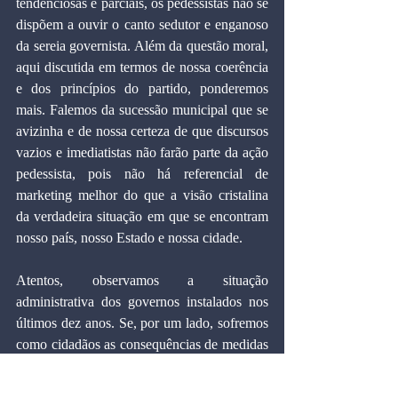
tendenciosas e parciais, os pedessistas não se 
dispõem a ouvir o canto sedutor e enganoso 
da sereia governista. Além da questão moral, 
aqui discutida em termos de nossa coerência 
e dos princípios do partido, ponderemos 
mais. Falemos da sucessão municipal que se 
avizinha e de nossa certeza de que discursos 
vazios e imediatistas não farão parte da ação 
pedessista, pois não há referencial de 
marketing melhor do que a visão cristalina 
da verdadeira situação em que se encontram 
nosso país, nosso Estado e nossa cidade.
Atentos, observamos a situação 
administrativa dos governos instalados nos 
últimos dez anos. Se, por um lado, sofremos 
como cidadãos as consequências de medidas 
condenáveis, por outro, podemos ver com 
esperança que o PDS tem um bom futuro. O 