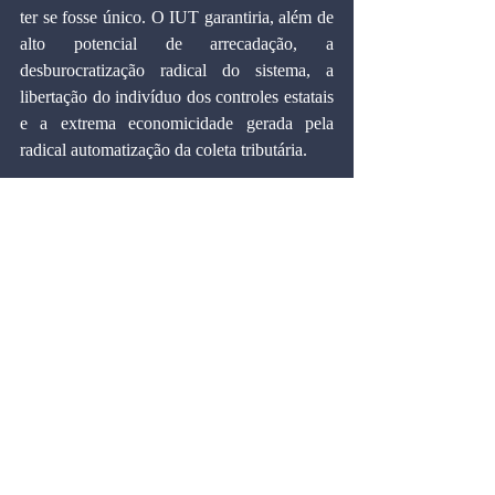
ter se fosse único. O IUT garantiria, além de 
alto potencial de arrecadação, a 
desburocratização radical do sistema, a 
libertação do indivíduo dos controles estatais 
e a extrema economicidade gerada pela 
radical automatização da coleta tributária.
10 - A CTF, por ser um imposto a mais e por 
não estabelecer critérios operacionais 
diferenciados para transações mercantis e 
financeiras, terá que forçosamente isentar 
determinados tipos de transações de sua 
incidência, como por exemplo, a poupança. 
À medida que se aceitem exceções, estarão 
abertas verdadeiras avenidas para as mais 
variadas formas de burla, como por exemplo, 
o pagamento de salários e de outras 
operações diretamente nas cadernetas de 
poupança. O IUT prevê algumas mudanças 