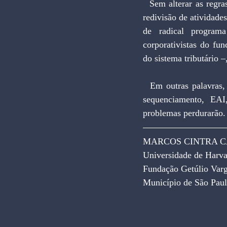
  Sem alterar as regras institucionais básicas, – como o redimensionamento das funções públicas, a 
redivisão de atividade
de radical programa
corporativistas do fu
do sistema tributário –
  Em outras palavras, mais uma inversão de políticas se torna necessária, para viabilizar o correto 
sequenciamento, EAI
problemas perdurarão.
MARCOS CINTRA CAV
Universidade de Harvar
Fundação Getúlio Varga
Município de São Paul