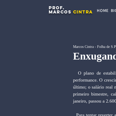
PROF.
HOME
BI
MARCOS
CINTRA
Marcos Cintra - Folha de S.
Enxugand
  O plano de estabilização do governo veio tarde, após vários meses de vacilação e de fraca 
performance. O cresci
último; o salário real
primeiro bimestre, c
janeiro, passou a 2.6
  Para tentar reverter as expectativas, o Plano FHC2 parte de pressupostos válidos: a necessidade de 