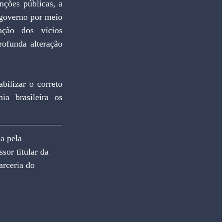
 governo por meio 
ação dos vícios 
ofunda alteração 
a brasileira os 
 pela 
or titular da 
arceria do 