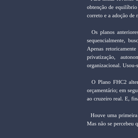
obtenção de equilíbrio
correto e a adoção de
  Os planos anteriores atacaram inicialmente a inércia (I), com congelamentos e troca de moeda; 
sequencialmente, bus
Apenas retoricamente 
privatização, auton
organizacional. Usou-
  O Plano FHC2 alterou esta ordem para AIE. Pretende em primeiro lugar atacar o desequilíbrio 
orçamentário; em segun
ao cruzeiro real. E, fi
  Houve uma primeira e correta inversão, ao se colocar o ajuste fiscal antes do desmonte da inércia. 
Mas não se percebeu qu