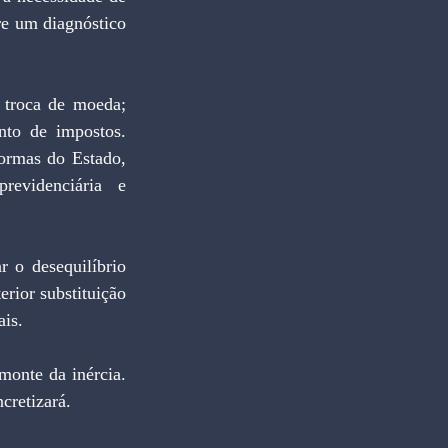
re um diagnóstico 
to de impostos. 
ormas do Estado, 
revidenciária e 
rior substituição 
ais.
cretizará.