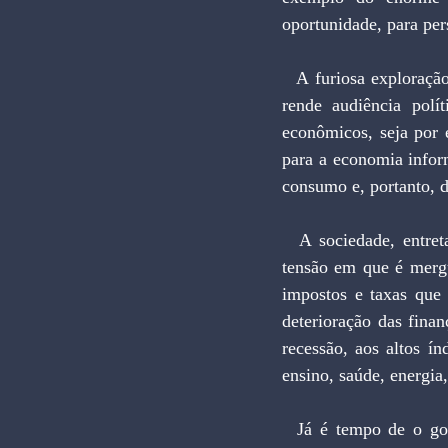
oportunidade, para per
  A furiosa exploração da questão fiscal tem excepcional apelo popular, assegura espaço na mídia, 
rende audiência polít
econômicos, seja por 
para a economia inform
consumo e, portanto, d
  A sociedade, entretanto, já parece mostrar sinais de esgotamento com o permanente estado de 
tensão em que é mergu
impostos e taxas que 
deterioração das finan
recessão, aos altos í
ensino, saúde, energia
  Já é tempo de o governo -- aqui referido em sentido amplo, compreendendo os três poderes -- 