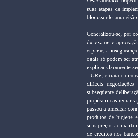
descosturados, impedi
suas etapas de imple
bloqueando uma visão 
Generalizou-se, por c
do exame e aprovação
esperar, a inseguranç
quais só podem ser atr
explicar claramente s
- URV, e trata da con
difíceis negociaçõe
subseqüente deliberaçã
propósito das remarcaç
passou a ameaçar com 
produtos de higiene e
seus preços acima da i
de créditos nos banco