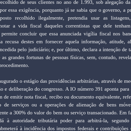
olhido de seus clientes no ano de 1.993, sob alegação da 
por essa exigência, porquanto já se sabia que o governo, a pr
osto recolhido ilegalmente, pretendia usar as listagen
lhotar a vida fiscal daqueles correntistas que dele tenha
 permite concluir que essa anunciada vigília fiscal nos ban
da recusa destes em fornecer aquela informação, atitude, al
ncedida pelo judiciário; e, por último, declara a intenção de t
e as grandes fortunas de pessoas físicas, sem, contudo, revel
 procedimento.
o e deliberação do congresso. A IO número 391 aponta para as
m de emitir nota fiscal, recibo ou documento equivalente, refe
ão de serviços ou a operações de alienação de bens móveis
ente a 300% do valor do bem ou serviço transacionado. Em fac
dá à autoridade tributária poder para arbitrá-la, segundo
ubmeterá à incidência dos impostos federais e contribuições 