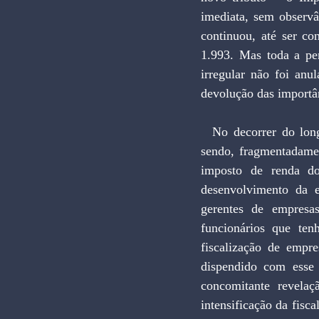
imediata, sem observâ
continuou, até ser co
1.993. Mas toda a per
irregular não foi anu
devolução das importâ
  No decorrer do longo período de gestação do plano de estabilização, em que seu conteúdo foi 
sendo, fragmentadamen
imposto de renda do 
desenvolvimento da e
gerentes de empresa
funcionários que te
fiscalização de empre
dispendido com esse 
concomitante revelaç
intensificação da fisc