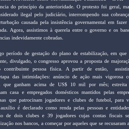
ncia do princípio da anterioridade. O protesto foi geral, ma
nsiderado ilegal pelo judiciário, interrompendo sua cobrança
turbação causada pela insistência governamental em fazer
lada. Agora, assistimos à querela entre o governo e os ban
ncias indevidamente cobradas.
te, divulgado, o congresso aprovou a proposta de majoraçã
contribuinte pessoa física. A partir de então,  assisti
tapa das intimidações: anúncio de ação mais vigorosa con
s que ganham acima de US$ 10 mil por mês; estreita vi
nham casa e empregados domésticos mantidos pelas empre
sas que patrocinam jogadores e clubes de futebol, para v
auxílio é declarado como renda pelas pessoas e entidades 
ão de dois clubes e 39 jogadores cujas contas fiscais se
alização nos bancos, a começar por aqueles que se recusaram a 