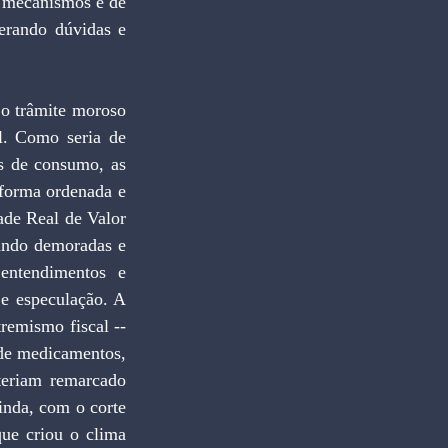
 mecanismos e de 
rando dúvidas e 
o trâmite moroso 
. Como seria de 
s de consumo, as 
forma ordenada e 
de Real de Valor 
ando demoradas e 
ntendimentos e 
e especulação. A 
emismo fiscal -- 
de medicamentos, 
teriam remarcado 
inda, com o corte 
ue criou o clima 