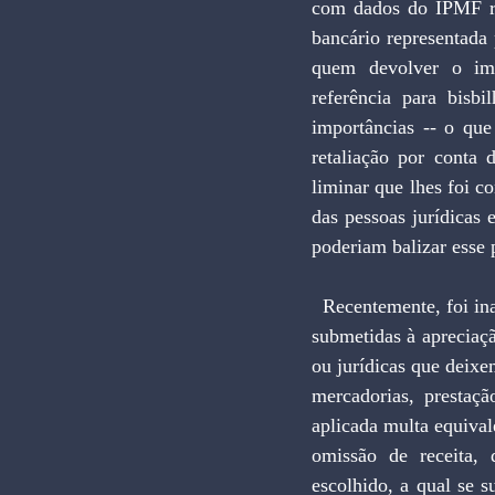
com dados do IPMF rec
bancário representada 
quem devolver o imp
referência para bisbi
importâncias -- o que
retaliação por conta 
liminar que lhes foi co
das pessoas jurídicas 
poderiam balizar esse
  Recentemente, foi inaugurado o estágio das providências arbitrárias, através de medidas provisórias, 
submetidas à apreciaçã
ou jurídicas que deixe
mercadorias, prestaç
aplicada multa equival
omissão de receita, 
escolhido, a qual se s