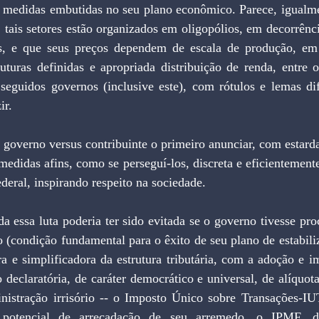
 medidas embutidas no seu plano econômico. Parece, igualme
 tais setores estão organizados em oligopólios, em decorrênc
cas, e que seus preços dependem de escala de produção, em 
uturas definidas e apropriada distribuição de renda, entre o
 seguidos governos (inclusive este), com rótulos e lemas dif
ir.
edidas afins, como se perseguí-los, discreta e eficientemente
ederal, inspirando respeito na sociedade.
o (condição fundamental para o êxito de seu plano de estabiliz
a e simplificadora da estrutura tributária, com a adoção e i
 declaratória, de caráter democrático e universal, de alíquota
nistração irrisório -- o Imposto Único sobre Transações-
otencial de arrecadação de seu arremedo, o IPMF, de