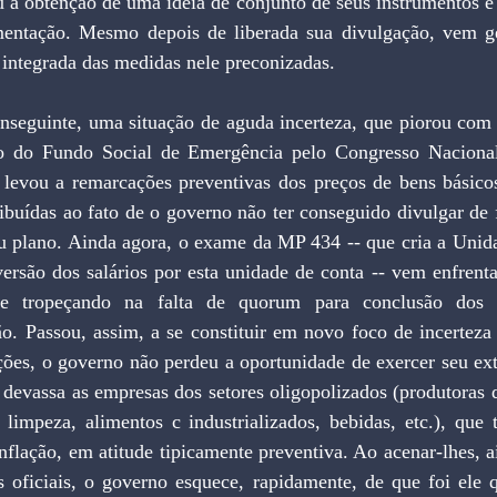
u a obtenção de uma idéia de conjunto de seus instrumentos e
mentação. Mesmo depois de liberada sua divulgação, vem ge
integrada das medidas nele preconizadas.
onseguinte, uma situação de aguda incerteza, que piorou com 
 do Fundo Social de Emergência pelo Congresso Nacional
a levou a remarcações preventivas dos preços de bens básico
ibuídas ao fato de o governo não ter conseguido divulgar de 
eu plano. Ainda agora, o exame da MP 434 -- que cria a Unida
versão dos salários por esta unidade de conta -- vem enfrent
s e tropeçando na falta de quorum para conclusão dos e
o. Passou, assim, a se constituir em novo foco de incerteza 
ões, o governo não perdeu a oportunidade de exercer seu extr
devassa as empresas dos setores oligopolizados (produtoras 
 limpeza, alimentos c industrializados, bebidas, etc.), que 
nflação, em atitude tipicamente preventiva. Ao acenar-lhes, a
s oficiais, o governo esquece, rapidamente, de que foi ele q