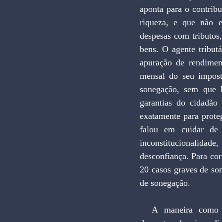
aponta para o contribui
riqueza, e que não e
despesas com tributos,
bens. O agente tributá
apuração de rendiment
mensal do seu impost
sonegação, sem que h
garantias do cidadão 
exatamente para proteg
falou em cuidar de 
inconstitucionalidad
desconfiança. Para cor
20 casos graves de son
de sonegação.
  A maneira como foi sendo divulgado o teor do plano de estabilização, em fragmentos 