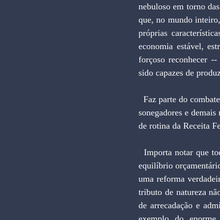
nebuloso em torno das
que, no mundo inteiro,
próprias característi
economia estável, estr
forçoso reconhecer --
sido capazes de produz
  Faz parte do combate governo versus contribuinte o primeiro anunciar, com estardalhaço, a caça aos 
sonegadores e demais m
de rotina da Receita F
  Importa notar que toda essa luta poderia ter sido evitada se o governo tivesse procurado alcançar o 
equilíbrio orçamentári
uma reforma verdadeir
tributo de natureza não
de arrecadação e admi
exemplo do enorme p