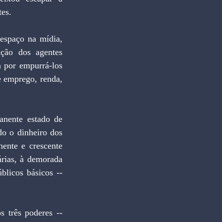
tes.
ação dos agentes 
 por empurrá-los 
 emprego, renda, 
o o dinheiro dos 
ente e crescente 
árias, à demorada 
licos básicos -- 