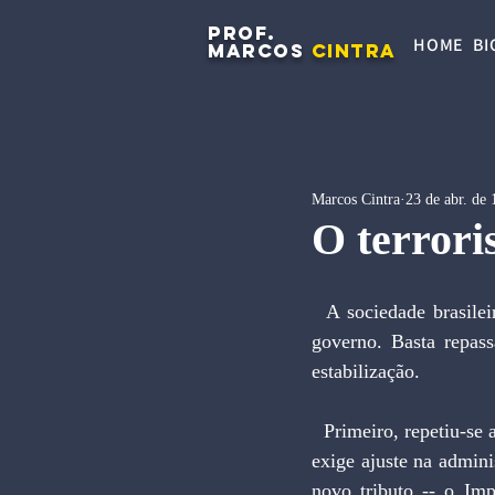
PROF.
HOME
BI
MARCOS
CINTRA
Marcos Cintra
23 de abr. de
O terrori
  A sociedade brasileira tem sido colocada sob constante sobressalto e perplexidade pelas ações do 
governo. Basta repass
estabilização.
  Primeiro, repetiu-se a redução dos prazos de recolhimento dos tributos federais, medida que sempre 
exige ajuste na admini
novo tributo -- o Im