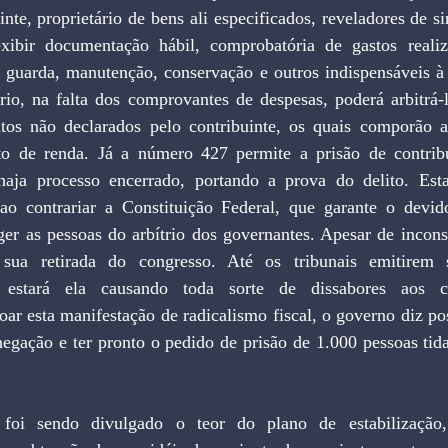
nte, proprietário de bens ali especificados, reveladores de sin
xibir documentação hábil, comprobatória de gastos realiza
 guarda, manutenção, conservação e outros indispensáveis à u
rio, na falta dos comprovantes de despesas, poderá arbitrá-l
os não declarados pelo contribuinte, os quais comporão a
o de renda. Já a número 427 permite a prisão de contribui
aja processo encerrado, portando a prova do delito. Esta
ao contrariar a Constituição Federal, que garante o devido
er as pessoas do arbítrio dos governantes. Apesar de inconst
sua retirada do congresso. Até os tribunais emitirem s
e, estará ela causando toda sorte de dissabores aos co
oar esta manifestação de radicalismo fiscal, o governo diz pos
egação e ter pronto o pedido de prisão de 1.000 pessoas tida