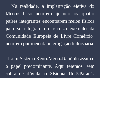
  Na realidade, a implantação efetiva do 
Mercosul só ocorrerá quando os quatro 
países integrantes encontrarem meios físicos 
para se integrarem e isto -a exemplo da 
Comunidade Européia de Livre Comércio- 
ocorrerá por meio da interligação hidroviária.
  Lá, o Sistema Reno-Meno-Danúbio assume 
o papel predominante. Aqui teremos, sem 
sobra de dúvida, o Sistema Tietê-Paraná-
Paraguai.
 Marcos Cintra Cavalcanti de Albuquerque, 
doutor em Economia pela Universidade de 
Harvard (EUA).
Download PDF
#Folha
#ARTIGOS
#1995