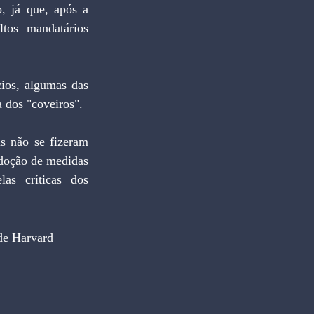
, já que, após a 
tos mandatários 
a dos "coveiros".
adoção de medidas 
as críticas dos 
de Harvard 