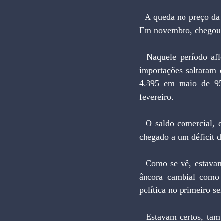
  A queda no preço da cesta básica, desde o início do Plano Real, não ocorreu de forma monotônica. 
Em novembro, chegou a
  Naquele período aflorou a crise cambial. Seria ficção ou a valorização do real foi um erro? As 
importações saltaram
4.895 em maio de 95
fevereiro.
  O saldo comercial, de US$ 1,5 bilhão em agosto, desapareceu a partir de novembro de 94, tendo 
chegado a um déficit 
  Como se vê, estavam certos os que anteciparam os efeitos negativos da excessiva dependência da 
âncora cambial como i
política no primeiro s
  Estavam certos, também, aqueles que anteciparam a única saída viável para o impasse em que o 