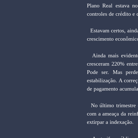
Plano Real estava no
controles de crédito e 
  Estavam certos, ainda, os que previram a forte contração econômica, com repercussões drásticas no 
crescimento econômico
  Ainda mais evidente foram os erros cometidos na política monetária. Os meios de pagamento 
cresceram 220% entre
Pode ser. Mas perde
estabilização. A corr
de pagamento acumula
  No último trimestre de 94, começou-se a antever que a reindexação da economia seria inevitável, 
com a ameaça da reinf
extirpar a indexação.