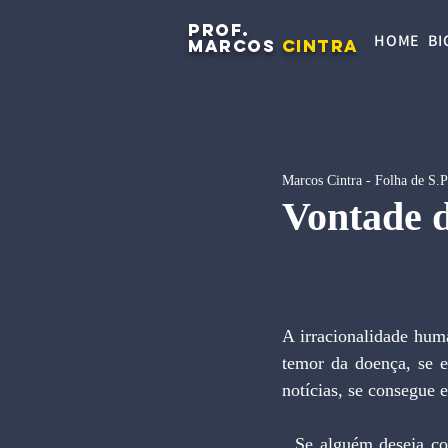
PROF.
HOME
BI
MARCOS
CINTRA
Marcos Cintra - Folha de S.
Vontade d
A irracionalidade hum
temor da doença, se e
notícias, se consegue 
  Se alguém deseja conhecer de perto o efeito dessa síndrome, basta ler a matéria denominada "Os 