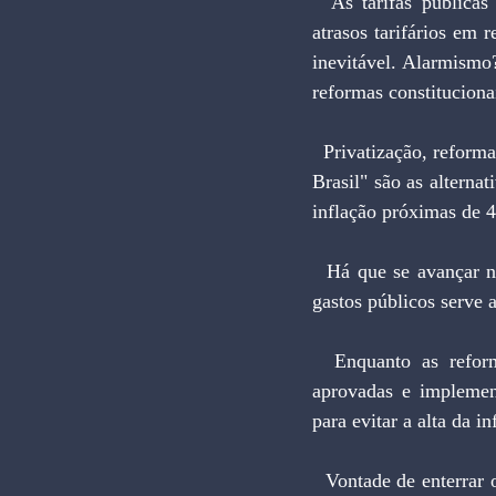
  As tarifas públicas ainda são discutidas segundo a velha lógica inflacionária, calculando-se os 
atrasos tarifários em r
inevitável. Alarmismo
reformas constituciona
  Privatização, reforma administrativa do setor público, busca de maior eficiência e redução do "custo 
Brasil" são as alternat
inflação próximas de 
  Há que se avançar nos fundamentos da estabilização. O ajuste fiscal não foi feito. O arrocho nos 
gastos públicos serve 
  Enquanto as reformas tributária, previdenciária e administrativa do setor público não forem 
aprovadas e implement
para evitar a alta da in
  Vontade de enterrar ou vontade de ajudar? Há como negar que a queda do monopólio da Petrobrás 