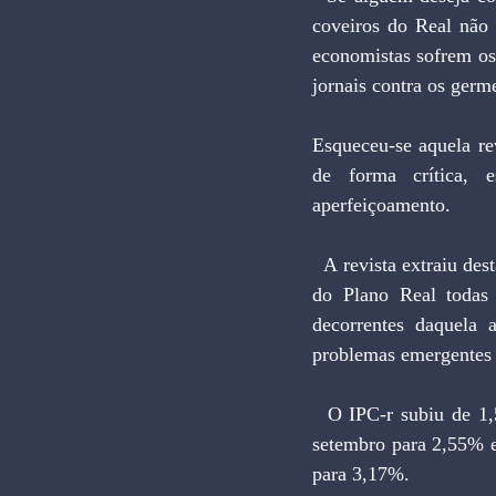
coveiros do Real não 
economistas sofrem os
jornais contra os ger
Esqueceu-se aquela rev
de forma crítica, 
aperfeiçoamento.
  A revista extraiu desta coluna trecho publicado em outubro de 94, que dizia: "no painel de comando 
do Plano Real todas 
decorrentes daquela a
problemas emergentes n
  O IPC-r subiu de 1,51% em setembro para 3,27% em novembro; O IGP-DI saltou de 1,55% em 
setembro para 2,55% e
para 3,17%.