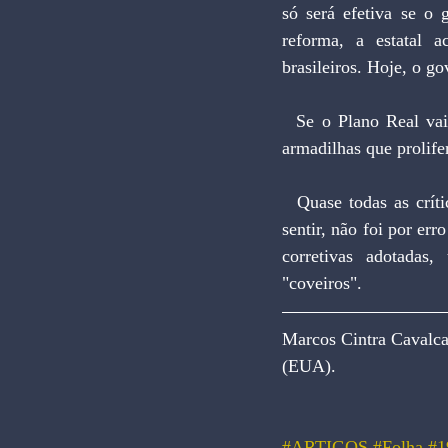
só será efetiva se o 
reforma, a estatal 
brasileiros. Hoje, o 
  Se o Plano Real vai bem e tem conseguido superar, com dificuldades e sacrifícios, algumas das 
armadilhas que prolife
  Quase todas as críticas levantadas eram verdadeiras. Se seus efeitos indesejáveis não se fizeram 
sentir, não foi por er
corretivas adotadas,
"coveiros".
Marcos Cintra Cavalca
(EUA).
#ARTIGOS
#Folha
#1