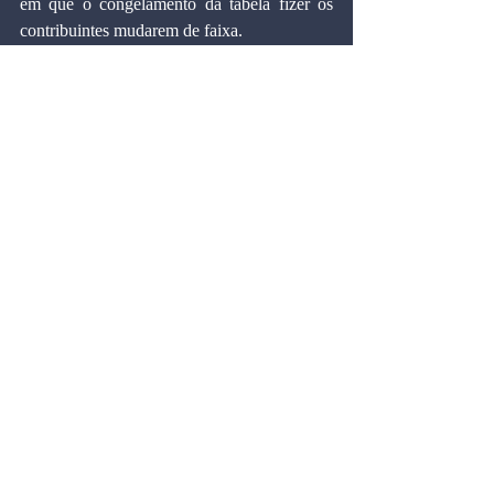
em que o congelamento da tabela fizer os 
contribuintes mudarem de faixa.
  Ao encerrar seu primeiro ano, o governo 
acerta no varejo. Mas continua errando, 
vergonhosamente, no atacado. Melhora o 
imposto de renda, mas, ao não reformar o 
sistema como um todo, está apenas 
maquiando um aleijão. O país precisa de 
reformas, não de remendos.
 Marcos Cintra Cavalcanti de Albuquerque, 
doutor em Economia pela Universidade de 
Harvard (EUA).
Artigos