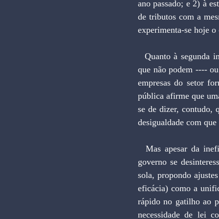
ano passado; e 2) à es
de tributos com a mes
experimenta-se hoje o
  Quanto à segunda indagação, a resposta é óbvia: o violento aumento tributário é suportado pelos 
que não podem ---- ou
empresas do setor for
pública afirme que um
se de dizer, contudo, 
desigualdade com que 
  Mas apesar da ineficiência do atual sistema, a arrecadação de impostos aumentou tanto, que o 
governo se desinteres
sola, propondo ajustes
eficácia) como a unif
rápido no gatilho ao 
necessidade de lei c