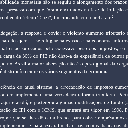
tabilidade monetária não se seguiu o alongamento dos prazos 
ma presteza com que foram encurtados na fase de inflação cre
 conhecido "efeito Tanzi", funcionando em marcha a ré.
 não desejam — se refugiar na evasão e na economia informal
mal estão sufocados pelo excessivo peso dos impostos, emb
a carga de 30% do PIB não disto-a da experiência de outros 
que no Brasil a maior aberração não é o peso global da carga 
é distribuído entre os vários segmentos da economia.
sou em implementar uma verdadeira reforma tributária. Part
 aqui e acolá, e postergou algumas modificações de fundo (al
icação do IPI com o ICMS, que entrará em vigor em 1998. Por
propor que se lhes dê carta branca para cobrar empréstimos 
omplementar, e para escarafunchar nas contas bancárias do