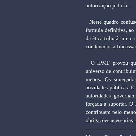
autorização judicial.
  Neste quadro confuso e desarticulado, o melhor caminho é o do Imposto Único. Senão como uma 
fórmula definitiva, a
da ética tributária em 
condenados a fracassar
  O IPMF provou que impostos sobre movimentação financeira são insonegáveis, maximizam o 
universo de contribuin
menos. Os sonegadore
atividades públicas. E
autoridades govername
forçada a suportar. O 
contribuem pelo menos
obrigações acessórias t