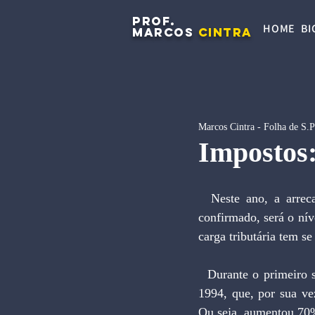
PROF.
HOME
BI
MARCOS
CINTRA
Marcos Cintra - Folha de S.
Impostos:
  Neste ano, a arrecadação de taxas, impostos e contribuições pode chegar a 32% do PIB. Se 
confirmado, será o nív
carga tributária tem s
  Durante o primeiro semestre de 1995, a receita de impostos federais aumentou 40% em relação a 
1994, que, por sua ve
Ou seja, aumentou 70