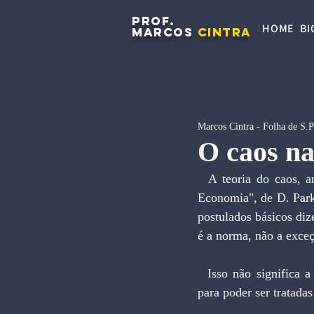
PROF.
HOME
BI
MARCOS
CINTRA
Marcos Cintra - Folha de S.
O caos n
  A teoria do caos, analisada em recente publicação do Instituto Liberal -"Caos, Administração e 
Economia", de D. Park
postulados básicos diz
é a norma, não a exce
  Isso não significa a inexistência de relações causais. Mas sim que elas são altamente complexas 
para poder ser tratada