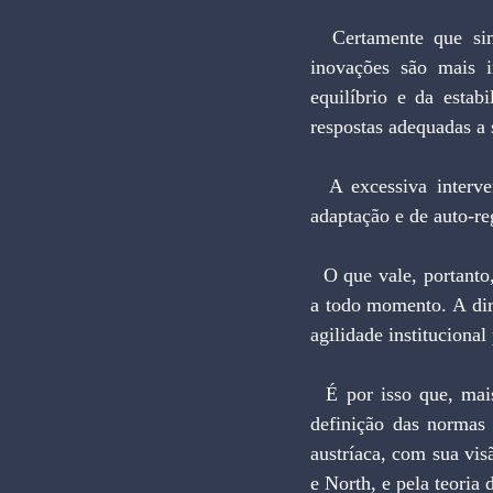
  Certamente que sim. A capacidade de adaptação a novas circunstâncias, a criatividade e as 
inovações são mais 
equilíbrio e da estab
respostas adequadas a 
  A excessiva intervenção estatal, o monopólio e a tributação elevada reduzem a capacidade de 
adaptação e de auto-r
  O que vale, portanto, é a adaptação espontânea a novas e imprevisíveis circunstâncias, que surgem 
a todo momento. A dire
agilidade instituciona
  É por isso que, mais do que nunca, o liberalismo se coloca como a alternativa adequada para a 
definição das normas 
austríaca, com sua vis
e North, e pela teoria 