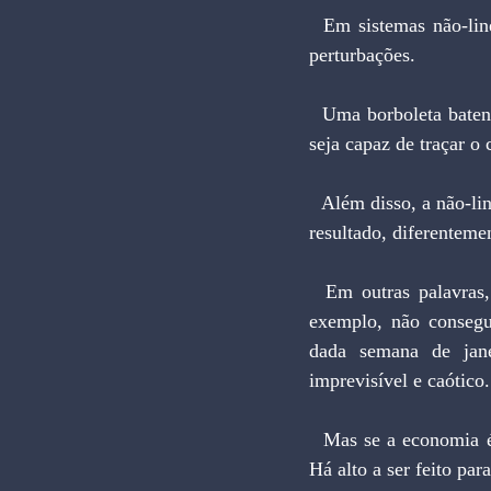
  Em sistemas não-lineares, a teoria do caos ensina que pequenos distúrbios podem causar grandes 
perturbações.
  Uma borboleta batendo asas em Tóquio pode causar um furacão em Nova York, sem que ninguém 
seja capaz de traçar o
  Além disso, a não-linearidade implica que uma dada causa, ou ação, pode ter mais de um efeito, ou 
resultado, diferenteme
  Em outras palavras, vivemos em um mundo caracterizado pela desordem dentro da ordem. Por 
exemplo, não consegu
dada semana de jan
imprevisível e caótico
  Mas se a economia é regida por regras caóticas, não cairemos no total imobilismo, no fanatismo? 
Há alto a ser feito pa