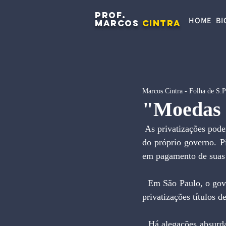
PROF.
HOME
BI
MARCOS
CINTRA
Marcos Cintra - Folha de S.
"Moedas 
 As privatizações podem fracassar. Os compradores potenciais estão sem liquidez, por serem credores 
do próprio governo. Pi
em pagamento de suas 
  Em São Paulo, o governador Covas enfrenta problemas por se propor a aceitar em seu programa de 
privatizações títulos 
  Há alegações absurdas, como a de que os créditos contra o Tesouro, que chegam a mais de R$ 2,5 