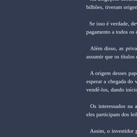
bilhões, tiveram orige
  Se isso é verdade, deve-se recorrer à Justiça para punir os culpados e reaver os valores. Mas negar o 
pagamento a todos os c
  Além disso, as privatizações pedem condições atraentes de financiamento. Um modo é o governo 
assumir que os títulos
  A origem desses papéis são dívidas securitizadas contraídas por estatais. Seus detentores só podem 
esperar a chegada do 
vendê-los, dando iníci
  Os interessados na aquisição de empresas públicas compram para pagá-lo no vencimento. E com 
eles participam dos lei
  Assim, o investidor privado obtém um financiamento; o governo reduz sua dívida e os encargos; e 