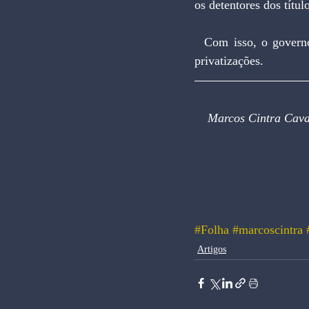
os detentores dos títu
  Com isso, o governo estará fazendo o que a sociedade espera dele: dinamizando o programa de 
privatizações.
Marcos Cintra Cava
#Folha
#marcoscintra
Artigos