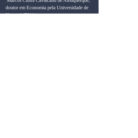
 Marcos Cintra Cavalcanti de Albuquerque, 
doutor em Economia pela Universidade de 
Harvard (EUA).
Download PDF
#ARTIGOS
#Folha
#marcoscintra
#1996
Artigos
Comentários
Escreva um comentário