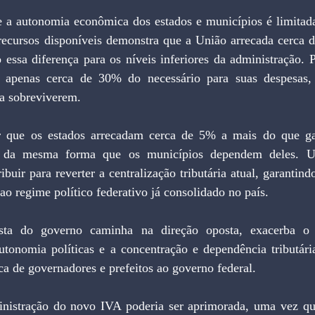
a autonomia econômica dos estados e municípios é limitada.
 recursos disponíveis demonstra que a União arrecada cerca 
o essa diferença para os níveis inferiores da administração. P
 apenas cerca de 30% do necessário para suas despesas,
ra sobreviverem.
r que os estados arrecadam cerca de 5% a mais do que ga
 da mesma forma que os municípios dependem deles. U
ribuir para reverter a centralização tributária atual, garantind
o regime político federativo já consolidado no país.
sta do governo caminha na direção oposta, exacerba o c
autonomia políticas e a concentração e dependência tributári
a de governadores e prefeitos ao governo federal.
inistração do novo IVA poderia ser aprimorada, uma vez qu