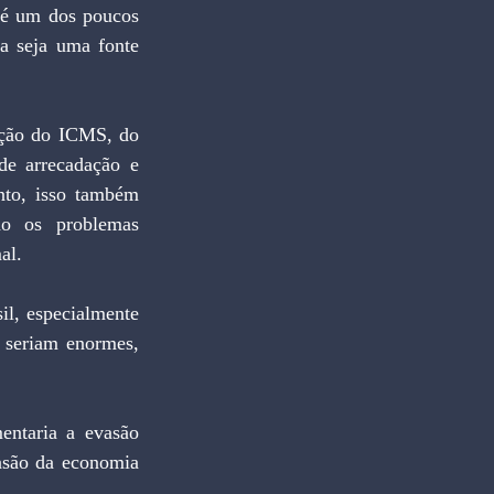
 é um dos poucos 
a seja uma fonte 
ação do ICMS, do 
e arrecadação e 
nto, isso também 
do os problemas 
al.
l, especialmente 
 seriam enormes, 
ntaria a evasão 
nsão da economia 