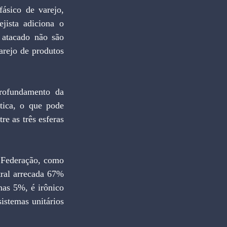
ásico de varejo, 
ista adiciona o 
atacado não são 
arejo de produtos 
rofundamento da 
stica, o que pode 
re as três esferas 
 Federação, como 
ral arrecada 67% 
as 5%, é irônico 
stemas unitários 