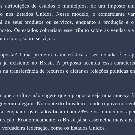
s atribuições de estados e municípios, de um imposto unif
o nos Estados Unidos. Nesse modelo, o comerciante varej
al de seus produtos ou serviços, enquanto a produção e o 
posto. Os estados cobrariam esse tributo sobre as vendas a v
nicípios, sobre serviços.
oposta? Uma primeira característica a ser notada é o ap
ia já existente no Brasil. A proposta acentua essa caracterí
s na transferência de recursos e afetar as relações políticas ent
er que a crítica não sugere que a proposta seja uma ameaça à
governo alegam. No contexto brasileiro, onde o governo cent
ruta, enquanto os estados ficam com 28% e os municípios apen
eração. Economicamente, o Brasil já se assemelha mais aos si
 verdadeira federação, como os Estados Unidos.