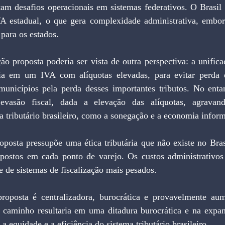
tam desafios operacionais em sistemas federativos. O Brasil
 estadual, o que gera complexidade administrativa, embor
 para os estados.
ão proposta poderia ser vista de outra perspectiva: a unific
ria em um IVA com alíquotas elevadas, para evitar perda d
unicípios pela perda desses importantes tributos. No enta
 evasão fiscal, dada a elevação das alíquotas, agravan
a tributário brasileiro, como a sonegação e a economia inform
posta pressupõe uma ética tributária que não existe no Brasi
mpostos em cada ponto de varejo. Os custos administrativos
e de sistemas de fiscalização mais pesados.
oposta é centralizadora, burocrática e provavelmente aume
se caminho resultaria em uma ditadura burocrática e na expa
a equidade e a eficiência do sistema tributário brasileiro.