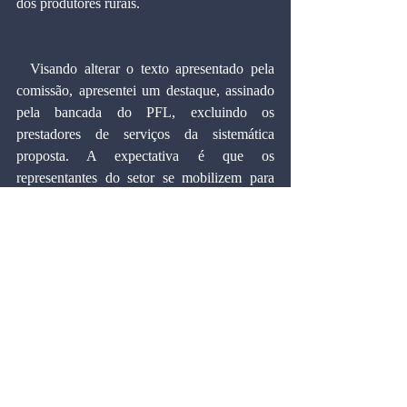
dos produtores rurais.
  Visando alterar o texto apresentado pela 
comissão, apresentei um destaque, assinado 
pela bancada do PFL, excluindo os 
prestadores de serviços da sistemática 
proposta. A expectativa é que os 
representantes do setor se mobilizem para 
que se possa derrubar esse projeto altamente 
prejudicial ao setor. O segmento de serviços 
é uma das atividades que mais cresce no 
país.
  O governo argumenta que a minirreforma 
vai desonerar as exportações e a produção 
em geral. Isso é besteira. As exportações já 
são desoneradas do PIS e da Cofins, e a 