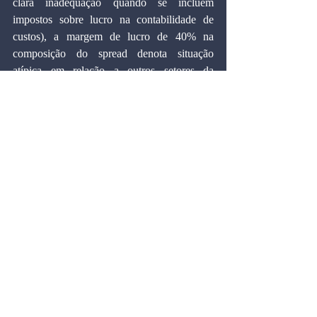
clara inadequação quando se incluem 
impostos sobre lucro na contabilidade de 
custos), a margem de lucro de 40% na 
composição do spread denota situação 
atípica em relação a outros setores da 
economia. Cabe considerar que os custos de 
captação dos bancos limitam-se à taxa Selic, 
e que significativa parcela dos recursos 
oriundos de depósitos bancários tem custo 
próximo de zero.
Rever a estrutura do mercado bancário e 
definir um papel mais relevante às 
instituições financeiras oficiais são medidas 
fundamentais para o país contar com crédito 
condizente com suas necessidades de 
desenvolvimento. A decisão do Copom de 
reduzir a Selic de 26,5% para 26% não tem, 
para o setor produtivo, significado algum em 