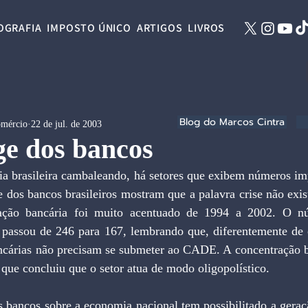
OGRAFIA
IMPOSTO ÚNICO
ARTIGOS
LIVROS
Blog do Marcos Cintra
omércio
22 de jul. de 2003
ge dos bancos
brasileira cambaleando, há setores que exibem números imp
e dos bancos brasileiros mostram que a palavra crise não exist
ração bancária foi muito acentuado de 1994 a 2002. O n
 passou de 246 para 167, lembrando que, diferentemente de ou
ancárias não precisam se submeter ao CADE. A concentração ba
 que concluiu que o setor atua de modo oligopolístico.
 bancos sobre a economia nacional tem possibilitado a geraçã