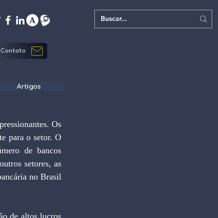
Contato
Artigos
ressionantes. Os 
e para o setor. O 
úmero de bancos 
tros setores, as 
ncária no Brasil 
o de altos lucros 