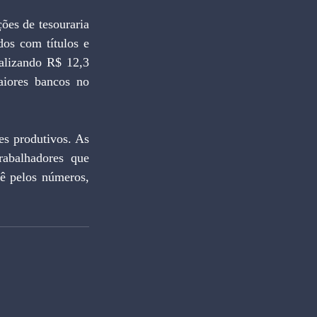
es de tesouraria 
os com títulos e 
alizando R$ 12,3 
aiores bancos no 
s produtivos. As 
abalhadores que 
 pelos números, 