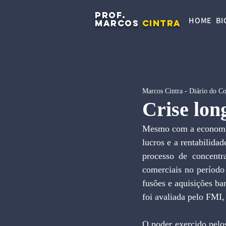
PROF.
HOME
BI
MARCOS
CINTRA
Marcos Cintra - Diário do C
Crise lon
Mesmo com a economia 
lucros e a rentabilidad
processo de concent
comerciais no período
fusões e aquisições b
foi avaliada pelo FMI,
O poder exercido pelos