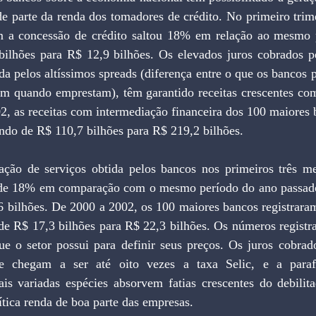
e parte da renda dos tomadores de crédito. No primeiro trime
 a concessão de crédito saltou 18% em relação ao mesmo p
ilhões para R$ 12,9 bilhões. Os elevados juros cobrados pe
ída pelos altíssimos spreads (diferença entre o que os bancos 
am quando emprestam), têm garantido receitas crescentes com
2, as receitas com intermediação financeira dos 100 maiores b
ndo de R$ 110,7 bilhões para R$ 219,2 bilhões.
ação de serviços obtida pelos bancos nos primeiros três me
de 18% em comparação com o mesmo período do ano passado,
,6 bilhões. De 2000 a 2002, os 100 maiores bancos registrara
 de R$ 17,3 bilhões para R$ 22,3 bilhões. Os números registr
e o setor possui para definir seus preços. Os juros cobrad
ue chegam a ser até oito vezes a taxa Selic, e a parafe
ais variadas espécies absorvem fatias crescentes do debilit
ítica renda de boa parte das empresas.