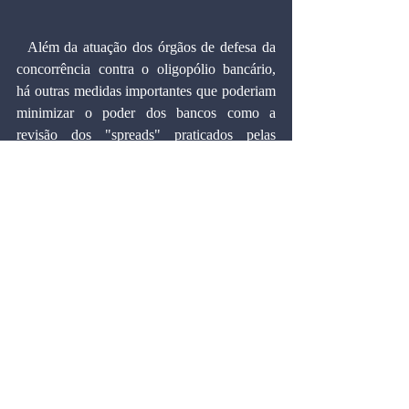
  Além da atuação dos órgãos de defesa da 
concorrência contra o oligopólio bancário, 
há outras medidas importantes que poderiam 
minimizar o poder dos bancos como a 
revisão dos "spreads" praticados pelas 
instituições financeiras estatais. O BNDES, 
responsável por 20% do estoque de crédito, 
anuncia que irá reduzir o "spread" em linhas 
de financiamento para o setor produtivo e, 
conseqüentemente, os juros finais. Mas 
bancos comerciais como a Caixa Econômica 
Federal e o Banco do Brasil cobram juros 
em linhas de crédito livre que pouco se 
diferenciam dos das instituições privadas. Na 
pesquisa do Procon de abril, o juro médio 
cobrado pelos bancos oficiais foi de 5% no 
empréstimo pessoal e de 8% no cheque 