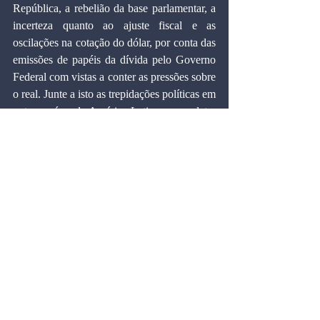
República, a rebelião da base parlamentar, a 
incerteza quanto ao ajuste fiscal e as 
oscilações na cotação do dólar, por conta das 
emissões de papéis da dívida pelo Governo 
Federal com vistas a conter as pressões sobre 
o real. Junte a isto as trepidações políticas em 
outros países da América Latina e completa-
se o pano de fundo do cenário em que atuam 
e avaliam riscos os investidores e demais 
observadores atentos. Nele, o papel da 
CPMF é irrelevante.
  Em resumo, a cobrança da CPMF, já na sua 
terceira vigência, tem sido extremamente 
bem sucedida, sem provocar qualquer 
distúrbio nas relações econômicas, a par de 
exibir excepcional desempenho. A propósito, 
as simulações do impacto de um Imposto 
sobre Valor Agregado - IVA, de l7% e de um 