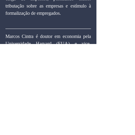
tributação sobre as empresas e estímulo à 
formalização de empregados.
Marcos Cintra é doutor em economia pela 
Universidade Harvard (EUA) e vice-
presidente da Fundação Getúlio Vargas.
Publicado no Diário do Comércio:  
27/02/2011
Diário de São Paulo: 27/02/2011
Artigos