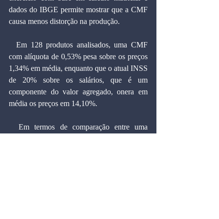
dados do IBGE permite mostrar que a CMF 
causa menos distorção na produção.
  Em 128 produtos analisados, uma CMF 
com alíquota de 0,53% pesa sobre os preços 
1,34% em média, enquanto que o atual INSS 
de 20% sobre os salários, que é um 
componente do valor agregado, onera em 
média os preços em 14,10%.
  Em termos de comparação entre uma 
situação com tributo zero, de um lado, e a 
aplicação da CMF ou da atual contribuição 
ao INSS, de outro, há um desvio médio de 
0,32% e 1,99%, respectivamente, 
comprovando empiricamente que a 
tributação sobre movimentação financeira 
distorce menos os preços relativos da 