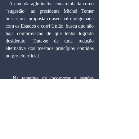
  A emenda aglutinativa encaminhada como 
"sugestão" ao presidente Michel Temer 
busca uma proposta consensual e negociada 
com os Estados e corri União, busca que não 
haja comprovação de que tenha logrado 
desiderato. Trata-se de uma redação 
alternativa dos mesmos princípios contidos 
no projeto oficial.
  Na tentativa de incorporar s gestões 
isoladas para angariar apoios, o novo projeto 
perde coerência conceitual. Revela um 
detalhismo pouco usual em texto 
constitucional. Chega a ser exótico que, para 
remeter a arrecadação do novo IVA ao 
Estado destino, se proponha um texto 
constitucional que admite escolher entre 
alternativas excludentes, como a da 