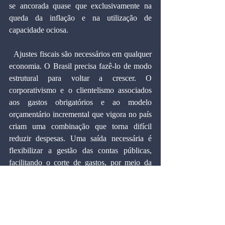
se ancorada quase que exclusivamente na 
queda da inflação e na utilização de 
capacidade ociosa.
  Ajustes fiscais são necessários em qualquer 
economia. O Brasil precisa fazê-lo de modo 
estrutural para voltar a crescer. O 
corporativismo e o clientelismo associados 
aos gastos obrigatórios e ao modelo 
orçamentário incremental que vigora no país 
criam uma combinação que torna difícil 
reduzir despesas. Uma saída necessária é 
flexibilizar a gestão das contas públicas, 
facilitando o corte de gastos, por meio da 
adoção do orçamento base zero, sistema que 
permite transferir recursos de programas de 
baixo retorno social para aqueles que geram 
maior benefício para a sociedade. Trata-se de 
uma inovação financeira que precisamos 