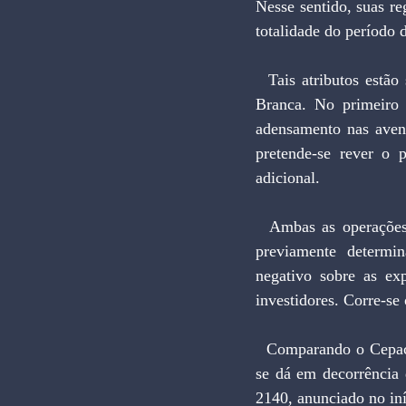
Nesse sentido, suas re
totalidade do período 
  Tais atributos estão seriamente ameaçados em São Paulo nas Operações Água Espraiada e Água 
Branca. No primeiro
adensamento nas aveni
pretende-se rever o 
adicional.
  Ambas as operações já tinham valores, prazos, quantidades dos títulos e regras de adensamento 
previamente determin
negativo sobre as exp
investidores. Corre-se
  Comparando o Cepac com outra inovação que é o bitcoin, nota-se que o sucesso da moeda virtual 
se dá em decorrência 
2140, anunciado no iníc