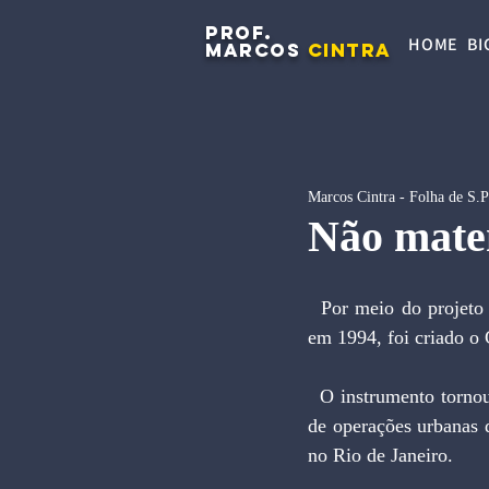
PROF.
HOME
BI
MARCOS
CINTRA
Marcos Cintra - Folha de S.
Não mate
  Por meio do projeto de lei 259, que apresentei e foi aprovado na Câmara Municipal de São Paulo 
em 1994, foi criado o 
  O instrumento tornou-se o mais importante e inovador veículo de financiamento de infraestrutura e 
de operações urbanas d
no Rio de Janeiro.