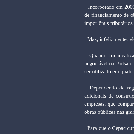
  Incorporado em 2001 ao Estatuto da Cidade, o Cepac vem se consolidando como novo paradigma 
de financiamento de o
impor ônus tributários 
  Mas, infelizmente,
  Quando foi idealizado, a expectativa era que o Cepac se constituísse em um título financeiro 
negociável na Bolsa de
ser utilizado em qualq
  Dependendo da região da cidade, o Cepac teria taxas variáveis de conversão em coeficientes 
adicionais de constru
empresas, que compart
obras públicas nas gran
  Para que o Cepac cumpra esse papel, ele deve ter dois atributos principais: credibilidade e escassez. 