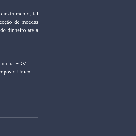
ecção de moedas 
o dinheiro até a 
omia na FGV 
Imposto Único.