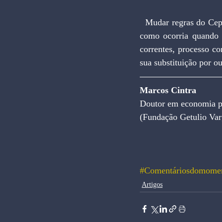
  Mudar regras do Cepac durante a vigência das intervenções existentes depreciará o instrumento, tal 
como ocorria quando 
correntes, processo c
sua substituição por 
Marcos Cintra
Doutor em economia pe
(Fundação Getulio Var
#Comentáriosdomome
Artigos