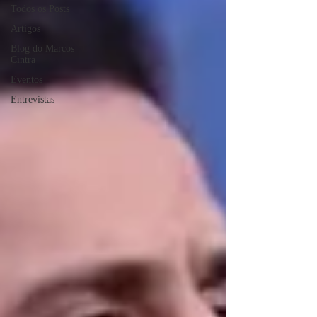
Todos os Posts
Artigos
Blog do Marcos
Cintra
Eventos
Entrevistas