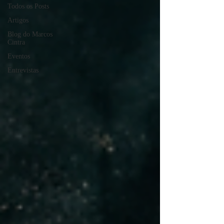
Todos os Posts
Artigos
Blog do Marcos
Cintra
Eventos
Entrevistas