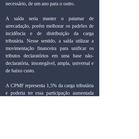
necessário, de um ano para o outro.
A saída seria manter o patamar de 
arrecadação, porém melhorar os padrões de 
incidência e de distribuição da carga 
tributária. Nesse sentido, a saída utilizar a 
movimentação financeira para unificar os 
tributos declaratórios em uma base não-
declaratória, insonegável, ampla, universal e 
de baixo custo.
A CPMF representa 1,5% da carga tributária 
e poderia ter essa participação aumentada 
gradualmente através da absorção de outros 
tributos, a começar pelas contribuições 
previdenciárias incidentes sobre a folha de 
salários. Outros tributos federais como a 
Cofins, IR, CSLL, e IPI seriam substituídos 
da mesma forma até que um imposto federal 