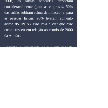
2006, as tarifas bancárias cresceram 
consideravelmente (para as empresas, 50% 
das tarifas subiram acima da inflação, e, para 
as pessoas físicas, 90% tiveram aumento 
acima do IPCA). Isso leva a crer que esse 
custo cresceu em relação ao estudo de 2000 
da Anefac.
Portanto, o argumento de que um imposto 
sobre movimentação financeira, por implicar 
custos de transação mais altos, levaria à 
desintermediação bancária não se sustenta, e 
a CPMF poderia, e deveria, ser 
gradualmente aumentada para substituir 
impostos, começando pela desoneração da 
folha de salários via redução das 
contribuições ao INSS pagas pelas empresas.