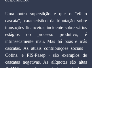
Uma outra superstição é que o "efeito 
cascata", característico da tributação sobre 
transações financeiras incidente sobre vários 
estágios do processo produtivo, é 
intrinsecamente mau. Mas há boas e más 
cascatas. As atuais contribuições sociais - 
Cofins, e PIS-Pasep - são exemplos de 
cascatas negativas. As alíquotas são altas 
(2,65%), a cobrança é burocratizada e 
campeia a sonegação.
O chamado Imposto Único sobre Transações 
Financeiras, hoje ainda uma utopia, traria 
uma gigantesca simplificação eliminando 
outros impostos de caráter arrecadatório 
(sobreviveriam apenas os impostos de 
política econômica, como os sobre a 