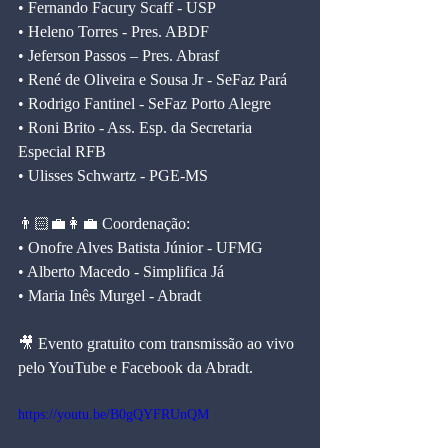
• Fernando Facury Scaff - USP
• Heleno Torres - Pres. ABDF
• Jeferson Passos – Pres. Abrasf
• René de Oliveira e Sousa Jr - SeFaz Pará
• Rodrigo Fantinel - SeFaz Porto Alegre
• Roni Brito - Ass. Esp. da Secretaria 
Especial RFB
• Ulisses Schwartz - PGE-MS
👨🏻‍💼👩‍💼 Coordenação:
• Onofre Alves Batista Júnior - UFMG
• Alberto Macedo - Simplifica Já
• Maria Inês Murgel - Abradt
🎥 Evento gratuito com transmissão ao vivo 
pelo YouTube e Facebook da Abradt. 
https://youtu.be/B0gQYFRUnQM