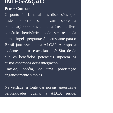
INTEGRAÇÃO
Prós e Contras
O ponto fundamental nas discussões que 
neste momento se travam sobre a 
participação do país em uma área de livre 
comércio hemisférica pode ser resumida 
numa singela pergunta: é interessante para o 
Brasil juntar-se a uma ALCA? A resposta 
evidente – e quase acaciana – é: Sim, desde 
que os benefícios potenciais superem os 
custos esperados desta integração.
Trata-se, porém, de uma ponderação 
enganosamente simples.
Na verdade, a fonte das nossas angústias e 
perplexidades quanto à ALCA reside, 
precisamente, na enorme dificuldade hoje 
existente para se identificar e se avaliar com 
toda a precisão desejada os aspectos 