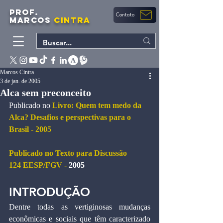
PROF.
Contato
MARCOS
CINTRA
Marcos Cintra
3 de jan. de 2005
Alca sem preconceito
Publicado no 
Livro: Quem tem medo da 
Alca? Desafios e perspectivas para o 
Brasil - 2005
Publicado no 
Texto para Discussão 
124 EESP/FGV 
-
 2005
INTRODUÇÃO
Dentre todas as vertiginosas mudanças 
econômicas e sociais que têm caracterizado 