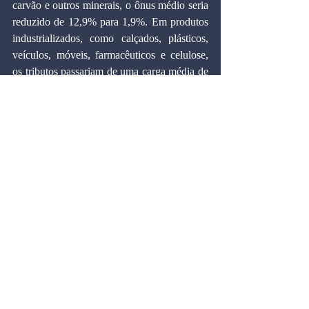
carvão e outros minerais, o ônus médio seria 
reduzido de 12,9% para 1,9%. Em produtos 
industrializados, como calçados, plásticos, 
veículos, móveis, farmacêuticos e celulose, 
os tributos passariam de uma carga média de 
13,9% para 1,7%. Os serviços prestados às 
empresas teriam uma redução de carga de 
13% para 1,3%.
A troca do INSS das empresas por uma 
contribuição de 0,61% sobre as 
movimentações nas contas-correntes 
permitiria maior competitividade à produção 
nacional sem que o governo perca receita. 
Enquanto a questão dos créditos tributários 
não é resolvida, esta medida poderia fazer 
convergir os interesses de empresários e 
governo.
Artigos