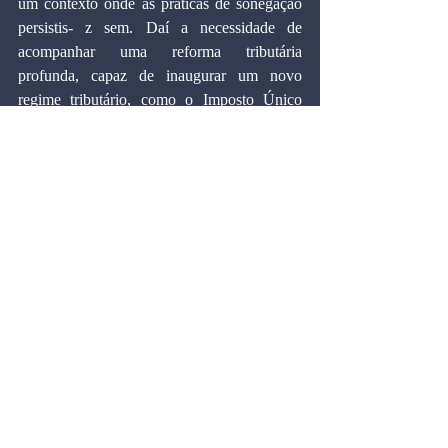
um contexto onde as práticas de sonegação 
persistis- z sem. Daí a necessidade de 
acompanhar uma reforma tributária 
profunda, capaz de inaugurar um novo 
regime tributário, como o Imposto Único 
sobre Transações.
  Conceder anistia e os contribuintes   
continuarem sonegando, como fatalmente 
ocorrerá se a reforma tributária for feita nos 
moldes clássicos, é injustificável.
Marcos Cintra Cavalcanti de Albuquerque, 
doutor em Economia pela Universidade de 
Harvard (EUA)
Artigos