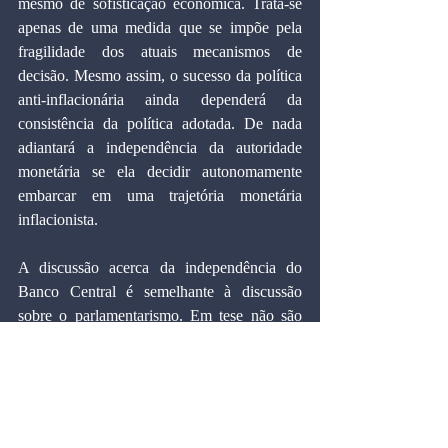
mesmo de sofisticação econômica. Trata-se 
apenas de uma medida que se impõe pela 
fragilidade dos atuais mecanismos de 
decisão. Mesmo assim, o sucesso da política 
anti-inflacionária ainda dependerá da 
consistência da política adotada. De nada 
adiantará a independência da autoridade 
monetária se ela decidir autonomamente 
embarcar em uma trajetória monetária 
inflacionista.
A discussão acerca da independência do 
Banco Central é semelhante à discussão 
sobre o parlamentarismo. Em tese não são 
condições suficientes, nem mesmo 
necessárias, para a obtenção de estabilidade 
econômica e política. Porém, formam um 
arcabouço institucional onde, com maior 
facilidade, se poderá obter o controle, a 