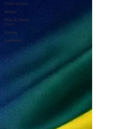
Todos os Posts
Artigos
Blog do Marcos
Cintra
Eventos
Entrevistas