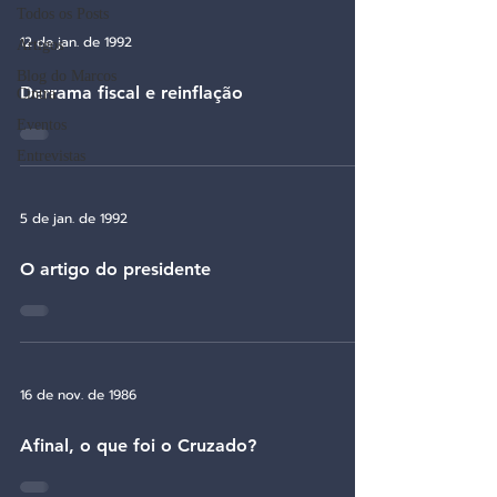
Todos os Posts
12 de jan. de 1992
Artigos
Blog do Marcos
Derrama fiscal e reinflação
Cintra
Eventos
Entrevistas
5 de jan. de 1992
O artigo do presidente
16 de nov. de 1986
Afinal, o que foi o Cruzado?