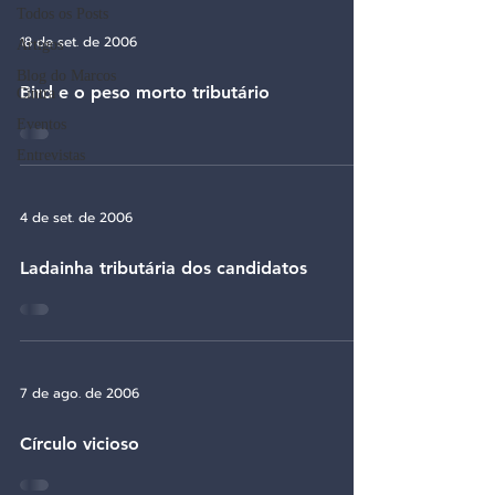
Todos os Posts
18 de set. de 2006
Artigos
Blog do Marcos
Bird e o peso morto tributário
Cintra
Eventos
Entrevistas
4 de set. de 2006
Ladainha tributária dos candidatos
7 de ago. de 2006
Círculo vicioso