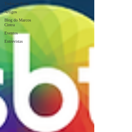
Todos os Posts
Artigos
Blog do Marcos
Cintra
Eventos
Entrevistas