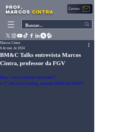
PROF.
Contato
MARCOS
CINTRA
Marcos Cintra
6 de mai. de 2024
BM&C Talks entrevista Marcos
Cintra, professor da FGV
https://www.youtube.com/watch?
v=T_86GZwiV1w&ab_channel=BM%26CNEWS