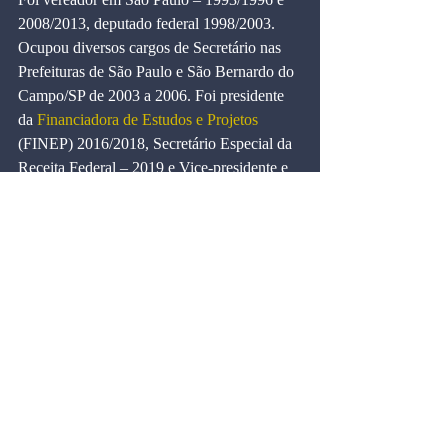
2008/2013, deputado federal 1998/2003. 
Ocupou diversos cargos de Secretário nas 
Prefeituras de São Paulo e São Bernardo do 
Campo/SP de 2003 a 2006. Foi presidente 
da 
Financiadora de Estudos e Projetos
(FINEP) 2016/2018, Secretário Especial da 
Receita Federal – 2019 e Vice-presidente e 
diretor administrativo do Instituto INDIGO.
Debatedor 1- Marcelo Freitas:
Formado 
em Direito.É Delegado de Polícia Federal, 
na qual ingressou aos 26 anos e se fez 
conhecido em todo o Brasil após resoluções 
de casos contra corrupção, coordenando 
dezenas de Operações Policiais que 
apuravam principalmente desvios de 
recursos públicos. Deputado Federal em seu 
primeiro mandato atuou fortemente para a 
recente instalação no Congresso Nacional 