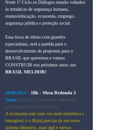
Neste 1º Ciclo os Diálogos estarão voltados 
às temáticas de segurança humana, 
ensino/educação, economia, emprego, 
segurança pública e proteção social.
Essa troca de ideias com grandes 
especialistas, será a partida para o 
desenvolvimento de propostas para o 
BRASIL que queremos e vamos 
CONSTRUIR nos próximos anos: um 
BRASIL MELHOR!
18/08/2021 –
 18h – Mesa Redonda 3
Tema:
Um NOVO sistema tributário 
para uma NOVA economia
A economia está cada vez mais eletrônica e 
intangível, e o Brasil precisa de um novo 
sistema tributário, mais ágil e menos 