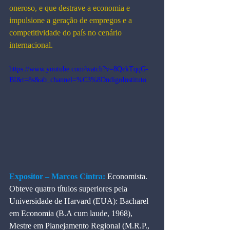
oneroso, e que destrave a economia e 
impulsione a geração de empregos e a 
competitividade do país no cenário 
internacional.
https://www.youtube.com/watch?v=8QzkTqqG-
BI&t=8s&ab_channel=%C3%8DndigoInstituto
Expositor – Marcos Cintra:
Economista. 
Obteve quatro títulos superiores pela 
Universidade de Harvard (EUA): Bacharel 
em Economia (B.A cum laude, 1968), 
Mestre em Planejamento Regional (M.R.P., 