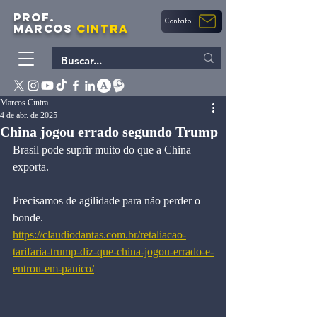
PROF.
Contato
MARCOS
CINTRA
Marcos Cintra
4 de abr. de 2025
China jogou errado segundo Trump
Brasil pode suprir muito do que a China 
exporta.
Precisamos de agilidade para não perder o 
bonde.
https://claudiodantas.com.br/retaliacao-
tarifaria-trump-diz-que-china-jogou-errado-e-
entrou-em-panico/