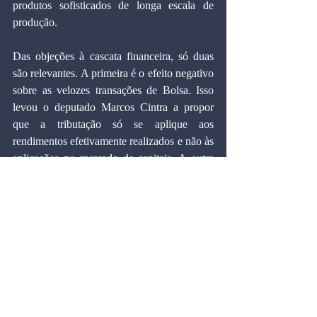
produtos sofisticados de longa escala de 
produção.
Das objeções à cascata financeira, só duas 
são relevantes. A primeira é o efeito negativo 
sobre as velozes transações de Bolsa. Isso 
levou o deputado Marcos Cintra a propor 
que a tributação só se aplique aos 
rendimentos efetivamente realizados e não às 
aplicações no mercado de capitais. A outra 
tem a ver com o impacto sobre exportações. 
A solução para isso é o "reintegro", admitido 
pela OMC, isto é, a devolução da carga 
fiscal média sobre o produto exportado, 
calculada segundo matrizes insumo-produto, 
hoje já disponíveis no IBGE. Isso é 
preferível à atual disputa sobre 
"compensações aos Estados exportadores" 
pela receita hipotética sacrificada com a 