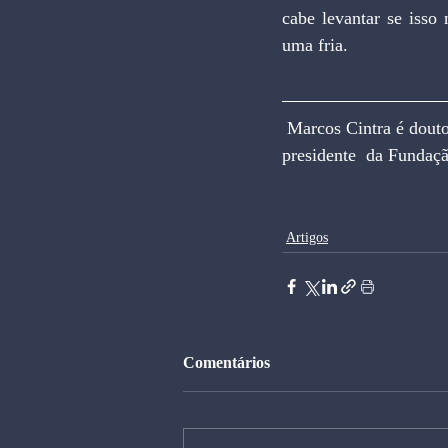
cabe levantar se isso
uma fria.
 Marcos Cintra é doutor em Economia pela Universidade Harvard (EUA), professor titular e vice-
presidente  da Fundaçã
Artigos
Comentários