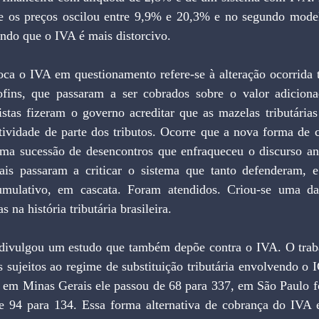
bre os preços oscilou entre 9,9% e 20,3% e no segundo modelo
ndo que o IVA é mais distorcivo.
oca o IVA em questionamento refere-se à alteração ocorrida 
fins, que passaram a ser cobrados sobre o valor adicionad
istas fizeram o governo acreditar que as mazelas tributárias
tividade de parte dos tributos. Ocorre que a nova forma de c
 uma sucessão de desencontros que enfraqueceu o discurso ant
ais passaram a criticar o sistema que tanto defenderam, e
mulativo, em cascata. Foram atendidos. Criou-se uma das
s na história tributária brasileira.
ivulgou um estudo que também depõe contra o IVA. O traba
 sujeitos ao regime de substituição tributária envolvendo o 
, em Minas Gerais ele passou de 68 para 337, em São Paulo fo
e 94 para 134. Essa forma alternativa de cobrança do IVA e