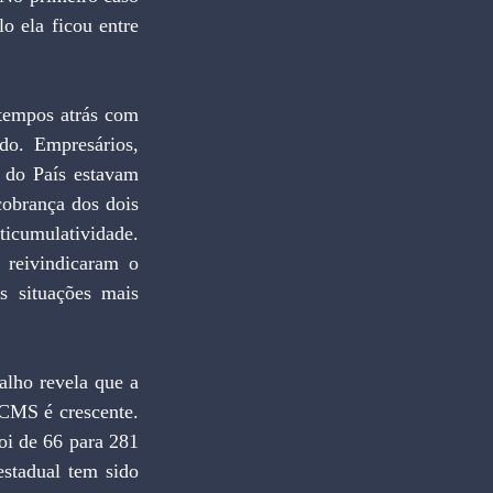
 ela ficou entre 
tempos atrás com 
o. Empresários, 
 do País estavam 
obrança dos dois 
icumulatividade. 
 reivindicaram o 
 situações mais 
lho revela que a 
ICMS é crescente. 
i de 66 para 281 
stadual tem sido 