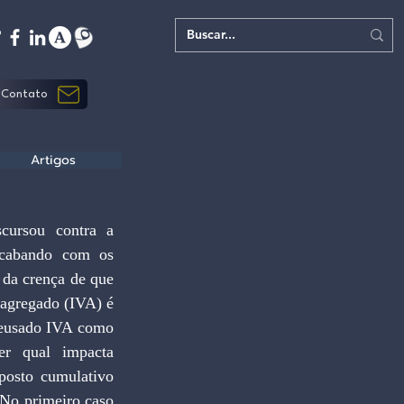
Contato
Artigos
ursou contra a 
acabando com os 
da crença de que 
agregado (IVA) é 
deusado IVA como 
r qual impacta 
osto cumulativo 
No primeiro caso 