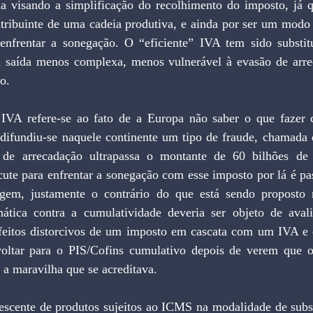
da visando a simplificação do recolhimento do imposto, já q
ibuinte de uma cadeia produtiva, e ainda por ser um modo d
enfrentar a sonegação. O “eficiente” IVA tem sido substit
 saída menos complexa, menos vulnerável à evasão de arre
o.
IVA refere-se ao fato de a Europa não saber o que fazer c
difundiu-se naquele continente um tipo de fraude, chamada de
 de arrecadação ultrapassa o montante de 60 bilhões de
scute para enfrentar a sonegação com esse imposto por lá é pa
igem, justamente o contrário do que está sendo proposto n
ática contra a cumulatividade deveria ser objeto de avali
feitos distorcivos de um imposto em cascata com um IVA e di
oltar para o PIS/Cofins cumulativo depois de verem que o
 a maravilha que se acreditava. 
scente de produtos sujeitos ao ICMS na modalidade de substit