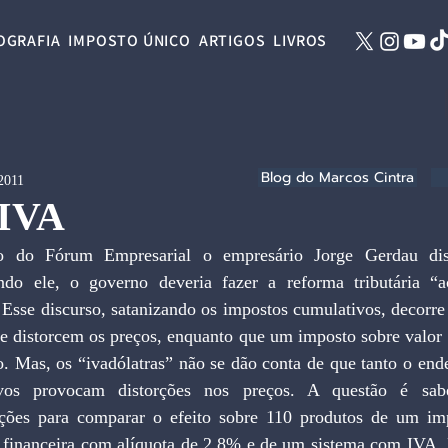
OGRAFIA
IMPOSTO ÚNICO
ARTIGOS
LIVROS
Blog do Marcos Cintra
 2011
 IVA
o do Fórum Empresarial o empresário Jorge Gerdau disc
ndo ele, o governo deveria fazer a reforma tributária “
Esse discurso, satanizando os impostos cumulativos, decorre 
ue distorcem os preços, enquanto que um imposto sobre valor 
ro. Mas, os “ivadólatras” não se dão conta de que tanto o en
ivos provocam distorções nos preços. A questão é sabe
ções para comparar o efeito sobre 110 produtos de um imp
financeira com alíquota de 2,8% e de um sistema com IVA. 