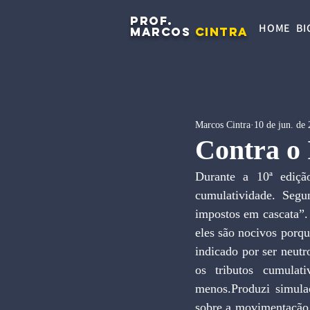
PROF.
HOME
BI
MARCOS
CINTRA
Marcos Cintra
10 de jun. de
Contra o
Durante a 10ª ediçã
cumulatividade. Segu
impostos em cascata”. 
eles são nocivos porq
indicado por ser neut
os tributos cumulat
menos.Produzi simula
sobre a movimentação 