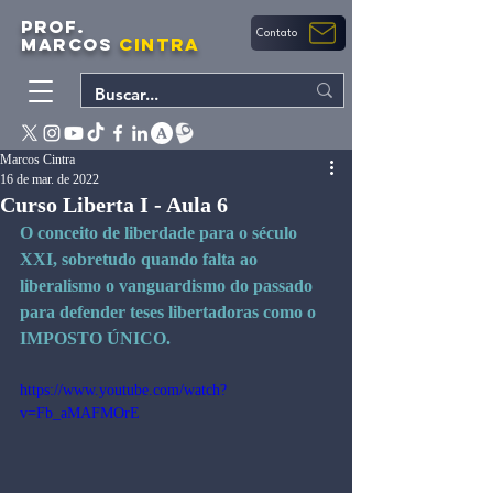
PROF.
Contato
MARCOS
CINTRA
Marcos Cintra
16 de mar. de 2022
Curso Liberta I - Aula 6
O conceito de liberdade para o século 
XXI, sobretudo quando falta ao 
liberalismo o vanguardismo do passado 
para defender teses libertadoras como o 
IMPOSTO ÚNICO.
https://www.youtube.com/watch?
v=Fb_aMAFMOrE